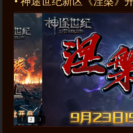
• 神途世纪新区《涅槃》
• 关于游戏内跑单道具找回
• 神器大陆10.15更新公告
• 神器大陆新区公告及更
＜
1
2
3